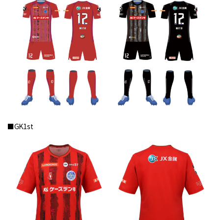
■GK1st