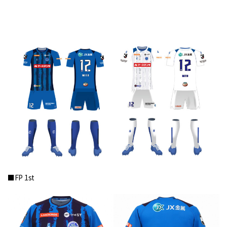
■FP 1st