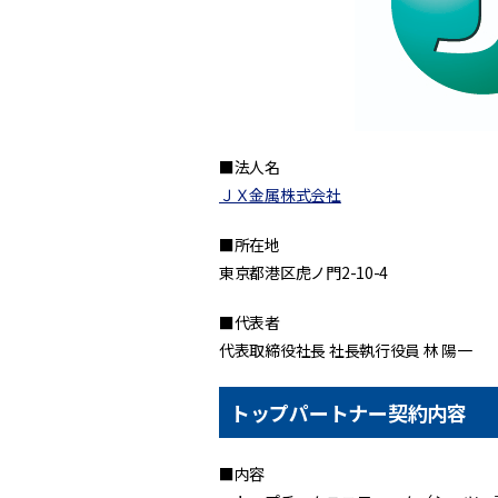
■法人名
ＪＸ金属株式会社
■所在地
東京都港区虎ノ門2-10-4
■代表者
代表取締役社長 社長執行役員 林 陽一
トップパートナー契約内容
■内容