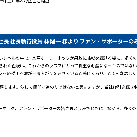
背中上）等への広告ご掲出
長 社長執行役員 林 陽一 様より ファン・サポーターの
いレベルの中で、水戸ホーリーホックが果敢に挑戦を続ける姿に、多く
られた経験は、これからのクラブにとって貴重な財産になったのではない
クを応援する輪が一層広がりを見せていると感じており、とても喜ばしく
ンが開幕します。決して簡単な道のりではないと思いますが、当社は引き続
ーホック、ファン・サポーターの皆さまと歩みをともにしながら、多くの