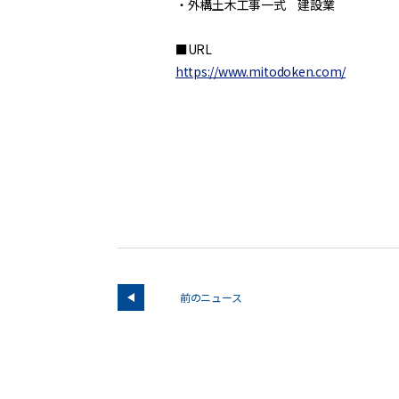
・外構土木工事一式 建設業
■URL
https://www.mitodoken.com/
前のニュース