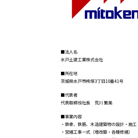
■法人名
水戸土建工業株式会社
■所在地
茨城県水戸市袴塚3丁目10番41号
■代表者
代表取締役社長 荒川 繁美
■事業内容
・鉄骨、鉄筋、木造建築物の設計・施工
・営繕工事一式（増改築・各種修繕）