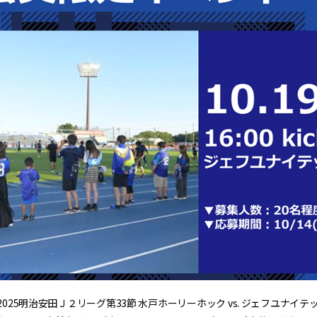
2025明治安田Ｊ２リーグ第33節 水戸ホーリーホック vs. ジェフユナイ