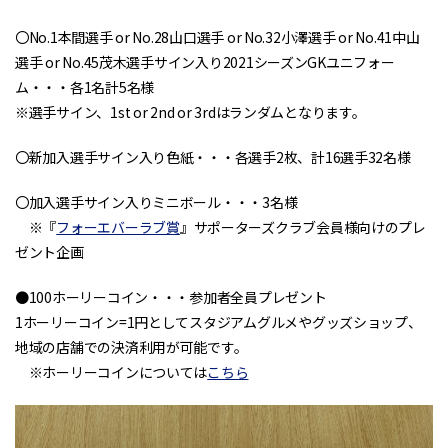
〇No.1本間選手 or No.28山口選手 or No.32小澤選手 or No.41中山
選手 or No.45茂木選手サイン入り2021シーズンGKユニフォー
ム・・・各1名計5名様
※選手サイン、1st or 2nd or 3rdはランダムとなります。
〇新加入選手サイン入り色紙・・・各選手2枚、計16選手32名様
〇加入選手サイン入りミニボール・・・3名様
※『
フォーエバーラブ賞
』サポーターズクラブ会員様向けのプレ
ゼント企画
●100ホーリーコイン・・・参加者全員プレゼント
1ホーリーコイン=1円としてスタジアムグルメやグッズショップ、
地域の店舗での決済利用が可能です。
※ホーリーコインについては
こちら