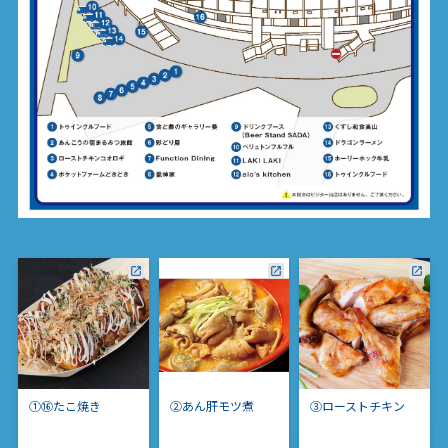
①⑯たこ焼き
②あん肝モツ煮
③ローストチキン