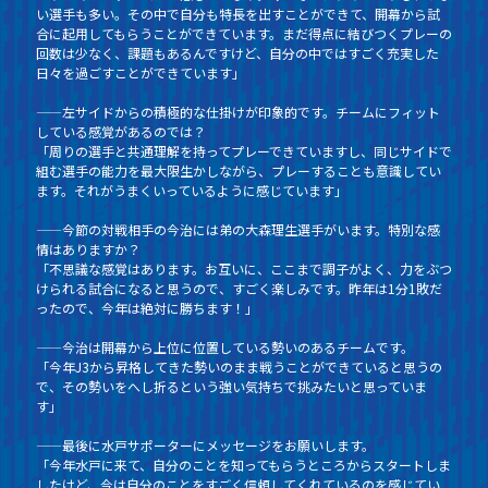
い選手も多い。その中で自分も特長を出すことができて、開幕から試
合に起用してもらうことができています。まだ得点に結びつくプレーの
回数は少なく、課題もあるんですけど、自分の中ではすごく充実した
日々を過ごすことができています」
——左サイドからの積極的な仕掛けが印象的です。チームにフィット
している感覚があるのでは？
「周りの選手と共通理解を持ってプレーできていますし、同じサイドで
組む選手の能力を最大限生かしながら、プレーすることも意識してい
ます。それがうまくいっているように感じています」
——今節の対戦相手の今治には弟の大森理生選手がいます。特別な感
情はありますか？
「不思議な感覚はあります。お互いに、ここまで調子がよく、力をぶつ
けられる試合になると思うので、すごく楽しみです。昨年は1分1敗だ
ったので、今年は絶対に勝ちます！」
——今治は開幕から上位に位置している勢いのあるチームです。
「今年J3から昇格してきた勢いのまま戦うことができていると思うの
で、その勢いをへし折るという強い気持ちで挑みたいと思っていま
す」
——最後に水戸サポーターにメッセージをお願いします。
「今年水戸に来て、自分のことを知ってもらうところからスタートしま
したけど、今は自分のことをすごく信頼してくれているのを感じてい