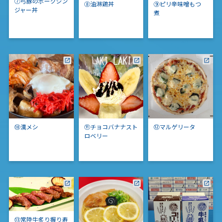
⑦弓豚のポークジン
⑧油淋鶏丼
⑨ピリ辛味噌もつ
ジャー丼
煮
⑩漢メシ
⑪チョコバナナスト
⑫マルゲリータ
ロベリー
⑬常陸牛炙り握り寿