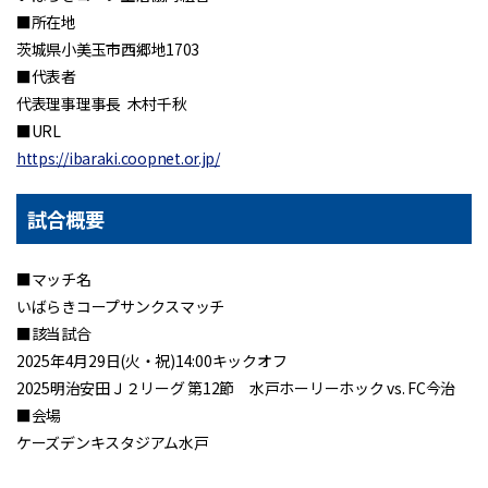
■所在地
茨城県小美玉市西郷地1703
■代表者
代表理事理事長 木村千秋
■URL
https://ibaraki.coopnet.or.jp/
試合概要
■マッチ名
いばらきコープサンクスマッチ
■該当試合
2025年4月29日(火・祝)14:00キックオフ
2025明治安田Ｊ２リーグ 第12節 水戸ホーリーホック vs. FC今治
■会場
ケーズデンキスタジアム水戸