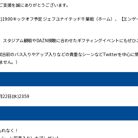
ご支援を誠にありがとうございます。
21(水)19:00キックオフ予定 ジェフユナイテッド千葉戦（ホーム）、【
、スタジアム観戦やDAZN視聴に合わせたギフティングイベントにもぜひ
試合前のバス入りやアップ入りなどの貴重なシーンなどTwitterを中心
ません。）
22日(水)23:59
もれなく！