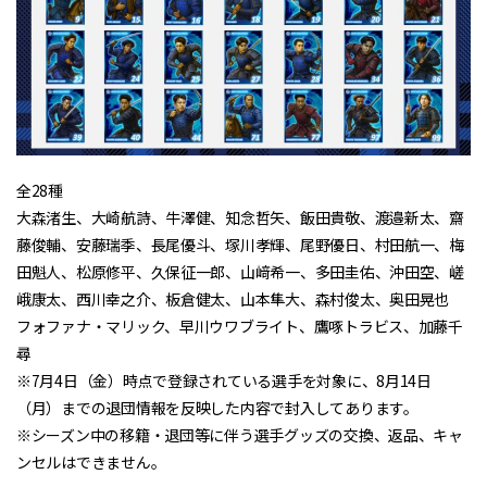
全28種
大森渚生、大崎航詩、牛澤健、知念哲矢、飯田貴敬、渡邉新太、齋
藤俊輔、安藤瑞季、長尾優斗、塚川孝輝、尾野優日、村田航一、梅
田魁人、松原修平、久保征一郎、山﨑希一、多田圭佑、沖田空、嵯
峨康太、西川幸之介、板倉健太、山本隼大、森村俊太、奥田晃也
フォファナ・マリック、早川ウワブライト、鷹啄トラビス、加藤千
尋
※7月4日（金）時点で登録されている選手を対象に、8月14日
（月）までの退団情報を反映した内容で封入してあります。
※シーズン中の移籍・退団等に伴う選手グッズの交換、返品、キャ
ンセルはできません。