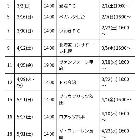
3
3/2(日)
14:00
愛媛ＦＣ
2/1(土)10:00~
5
3/16(日)
14:00
ベガルタ仙台
2/9(日) 16:00～
2/22(土) 16:00
7
3/30(日)
14:00
いわきＦＣ
～
北海道コンサドー
9
4/12(土)
14:00
3/5(水) 16:00～
レ札幌
ヴァンフォーレ甲
3/18(火) 16:00
11
4/25(金)
19:00
府
～
4/29(火・
3/22(土) 16:00
12
14:00
ＦＣ今治
祝）
～
ブラウブリッツ秋
15
5/11(日)
14:00
4/4(金) 16:00～
田
4/10(木) 16:00
16
5/17(土)
14:00
ロアッソ熊本
～
Ⅴ・ファーレン長
4/23(水) 16:00
18
5/31(土)
14:00
～
崎