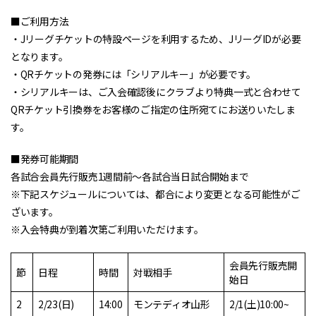
■ご利用方法
・Jリーグチケットの特設ページを利用するため、JリーグIDが必要
となります。
・QRチケットの発券には「シリアルキー」が必要です。
・シリアルキーは、ご入会確認後にクラブより特典一式と合わせて
QRチケット引換券をお客様のご指定の住所宛てにお送りいたしま
す。
■発券可能期間
各試合会員先行販売1週間前～各試合当日試合開始まで
※下記スケジュールについては、都合により変更となる可能性がご
ざいます。
※入会特典が到着次第ご利用いただけます。
会員先行販売開
節
日程
時間
対戦相手
始日
2
2/23(日)
14:00
モンテディオ山形
2/1(土)10:00~