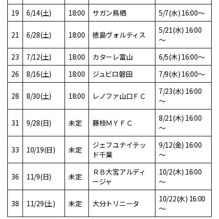
19
6/14(土)
18:00
サガン鳥栖
5/7(水) 16:00～
5/21(水) 16:00
21
6/28(土)
18:00
徳島ヴォルティス
～
23
7/12(土)
18:00
カターレ富山
6/5(木) 16:00～
26
8/16(土)
18:00
ジュビロ磐田
7/9(水) 16:00～
7/23(水) 16:00
28
8/30(土)
18:00
レノファ山口ＦＣ
～
8/21(木) 16:00
31
9/28(日)
未定
藤枝ＭＹＦＣ
～
ジェフユナイテッ
9/12(金) 16:00
33
10/19(日)
未定
ド千葉
～
ＲＢ大宮アルディ
10/2(木) 16:00
36
11/9(日)
未定
ージャ
～
10/22(水) 16:00
38
11/29(土)
未定
大分トリニータ
～