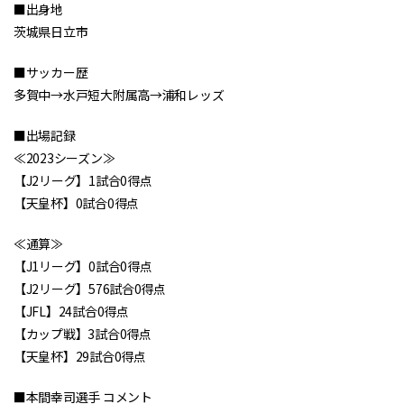
■出身地
茨城県日立市
■サッカー歴
多賀中→水戸短大附属高→浦和レッズ
■出場記録
≪2023シーズン≫
【J2リーグ】1試合0得点
【天皇杯】0試合0得点
≪通算≫
【J1リーグ】0試合0得点
【J2リーグ】576試合0得点
【JFL】24試合0得点
【カップ戦】3試合0得点
【天皇杯】29試合0得点
■本間幸司選手 コメント