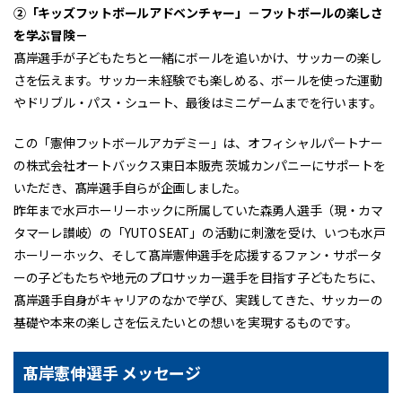
➁「キッズフットボールアドベンチャー」－フットボールの楽しさ
を学ぶ冒険－
髙岸選手が子どもたちと一緒にボールを追いかけ、サッカーの楽し
さを伝えます。サッカー未経験でも楽しめる、ボールを使った運動
やドリブル・パス・シュート、最後はミニゲームまでを行います。
この「憲伸フットボールアカデミー」は、オフィシャルパートナー
の株式会社オートバックス東日本販売 茨城カンパニーにサポートを
いただき、髙岸選手自らが企画しました。
昨年まで水戸ホーリーホックに所属していた森勇人選手（現・カマ
タマーレ讃岐）の「YUTO SEAT」の活動に刺激を受け、いつも水戸
ホーリーホック、そして髙岸憲伸選手を応援するファン・サポータ
ーの子どもたちや地元のプロサッカー選手を目指す子どもたちに、
髙岸選手自身がキャリアのなかで学び、実践してきた、サッカーの
基礎や本来の楽しさを伝えたいとの想いを実現するものです。
髙岸憲伸選手 メッセージ