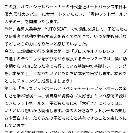
この度、オフィシャルパートナーの株式会社オートバックス東日本
販売 茨城カンパニーにサポートをいただき、「憲伸フットボールア
カデミー」を開催いたします。
昨年、森勇人選手が「YUTO SEAT」での活動を通して、子どもたち
や保護者と感動を共有する姿を近くで見てきて、いつか僕も身近な
子どもたちの力になりたいと感じていました。
今回、二部構成で行う企画の第一部「プロスキルチャレンジ」－プ
ロ選手のテクニックを学びながら成長するチャンス－では、僕が幼
少期からプロになった今でも行っている基礎中の基礎トレーニング
を、本気で上手くなりたい子どもたちに本気で伝授します。本気で
ともにチャレンジし成長しましょう！
第二部「キッズフットボールアドベンチャー」－フットボールの楽
しさを学ぶ冒険－は、僕自身が純粋な『大好き』という感情で続け
てきたフットボールを、子どもたちにも『大好き』になってほし
い！という想いから開催します。僕の大好きなフットボールの楽し
さや面白さを、たくさんの子どもたちと共有できることを楽しみに
しています！
スポーツの“真剣で面白い部分”と“楽しくて面白い部分”の二面性を