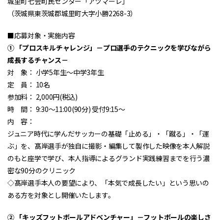
城里町七会町民センター「アツマーレ」
（茨城県東茨城郡城里町大字小勝2268-3）
■応募対象・実施内容
① 「プロスキルチャレンジ」－プロ選手のテクニックを学びながら
成長するチャンス－
対 象： 小学5年生～中学3年生
定 員： 10名
参加料： 2,000円(税込)
時 間： 9:30～11:00(90分) 受付9:15～
内 容：
ジュニア時代に学んだサッカーの基礎「止める」・「蹴る」・「運
ぶ」を、髙岸選手が独自に撮影・編集して製作した映像を本人解説
のもと座学で学び、本人指導によるグランド実践練習までを行う濃
密な90分のクリニック
◇髙岸選手本人の要望により、「本気で成長したい」という思いの
ある方を対象とし開催いたします。
② 「キッズフットボールアドベンチャー」－フットボールの楽しさ