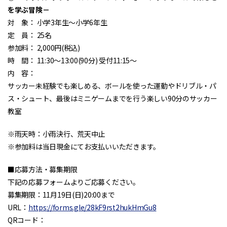
を学ぶ冒険－
対 象： 小学3年生～小学6年生
定 員： 25名
参加料： 2,000円(税込)
時 間： 11:30～13:00(90分) 受付11:15～
内 容：
サッカー未経験でも楽しめる、ボールを使った運動やドリブル・パ
ス・シュート、最後はミニゲームまでを行う楽しい90分のサッカー
教室
※雨天時：小雨決行、荒天中止
※参加料は当日現金にてお支払いいただきます。
■応募方法・募集期限
下記の応募フォームよりご応募ください。
募集期限：11月19日(日)20:00まで
URL：
https://forms.gle/28kF9rst2hukHmGu8
QRコード：