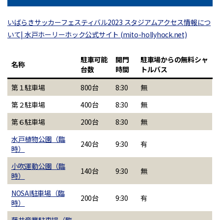
いばらきサッカーフェスティバル2023 スタジアムアクセス情報につ
いて| 水戸ホーリーホック公式サイト (mito-hollyhock.net)
駐車可能
開門
駐車場からの無料シャ
名称
台数
時間
トルバス
第１駐車場
800台
8:30
無
第２駐車場
400台
8:30
無
第６駐車場
200台
8:30
無
水戸植物公園（臨
240台
9:30
有
時）
小吹運動公園（臨
140台
9:30
無
時）
NOSAI駐車場（臨
200台
9:30
有
時）
藤井産業駐車場（臨