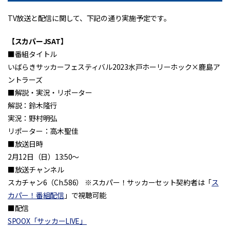
TV放送と配信に関して、下記の通り実施予定です。
【スカパーJSAT】
■番組タイトル
いばらきサッカーフェスティバル2023水戸ホーリーホック×鹿島ア
ントラーズ
■解説・実況・リポーター
解説：鈴木隆行
実況：野村明弘
リポーター：高木聖佳
■放送日時
2月12日（日）13:50～
■放送チャンネル
スカチャン6（Ch.586） ※スカパー！サッカーセット契約者は「
ス
カパー！番組配信
」で視聴可能
■配信
SPOOX「サッカーLIVE」