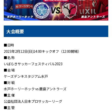
大会概要
■日時
2023年2月12日(日)14:00キックオフ（12:00開場）
■名 称
いばらきサッカーフェスティバル2023
■会 場
ケーズデンキスタジアム水戸
■対 戦
水戸ホーリーホック vs 鹿島アントラーズ
■主 催
公益社団法人日本プロサッカーリーグ
■主 管