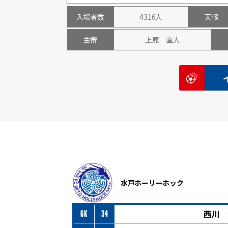
入場者数
4316人
天候
主審
上原 直人
水戸ホーリーホック
西川 
GK
34