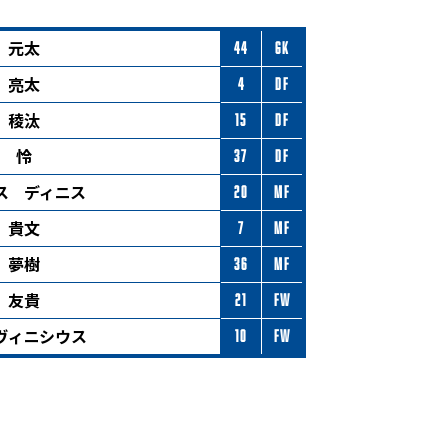
 元太
44
GK
 亮太
4
DF
 稜汰
15
DF
 怜
37
DF
ス ディニス
20
MF
 貴文
7
MF
 夢樹
36
MF
 友貴
21
FW
ヴィニシウス
10
FW