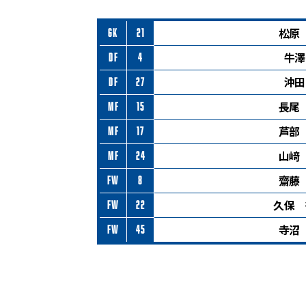
松原
GK
21
牛澤
DF
4
沖田
DF
27
長尾
MF
15
芦部
MF
17
山﨑
MF
24
齋藤
FW
8
久保 
FW
22
寺沼
FW
45