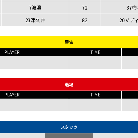
7渡邉
72
37梅
23津久井
82
20Ｖデ
警告
PLAYER
TIME
退場
PLAYER
TIME
スタッツ