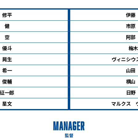
 修平
伊藤
 健
市原
 空
阿部
 優斗
梅木
 晃生
ヴィニシウ
 希一
山田
 俊輔
横山
征一郎
日野
 星文
マルクス 
MANAGER
監督