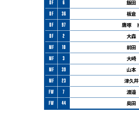
飯田
DF
6
板倉
DF
36
鷹啄 
DF
97
大森
DF
2
前田
MF
10
大崎
MF
3
山本
MF
39
津久井
MF
23
渡邉
FW
7
奥田
FW
44