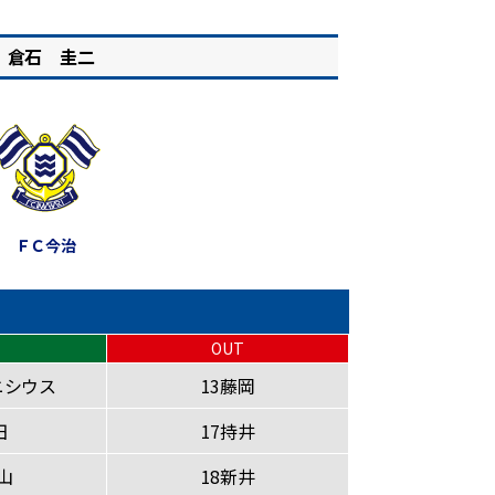
倉石 圭二
ＦＣ今治
OUT
ニシウス
13藤岡
田
17持井
山
18新井