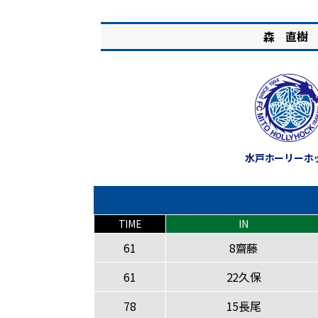
森 直樹
水戸ホーリーホ
TIME
IN
61
8齋藤
61
22久保
78
15長尾