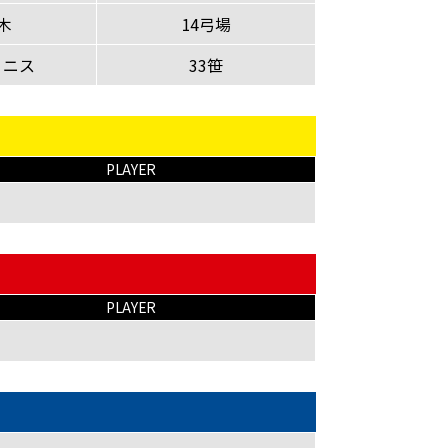
木
14弓場
ィニス
33笹
PLAYER
PLAYER