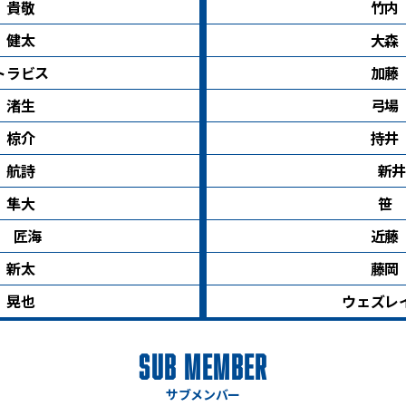
 貴敬
竹内
 健太
大森
トラビス
加藤
 渚生
弓場
 椋介
持井
 航詩
新井
 隼大
笹 
 匠海
近藤
 新太
藤岡
 晃也
ウェズレ
SUB MEMBER
サブメンバー