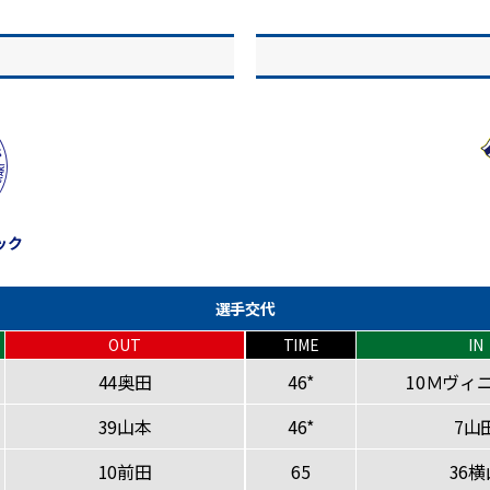
ック
選手交代
OUT
TIME
IN
44奥田
46*
10Ｍヴィ
39山本
46*
7山
10前田
65
36横