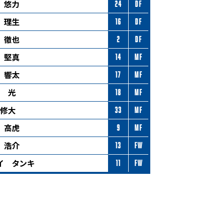
 悠力
24
DF
 理生
16
DF
 徹也
2
DF
 堅真
14
MF
 響太
17
MF
 光
18
MF
修大
33
MF
 高虎
9
MF
 浩介
13
FW
イ タンキ
11
FW