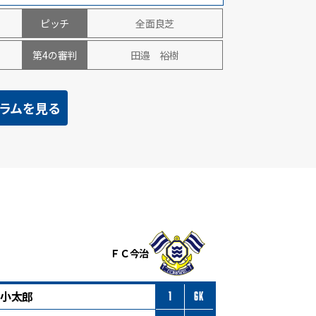
ピッチ
全面良芝
第4の審判
田邉 裕樹
ラムを見る
ＦＣ今治
小太郎
1
GK