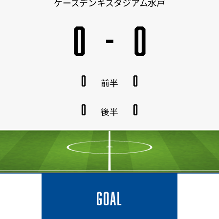
ケーズデンキスタジアム水戸
0
-
0
0
0
前半
0
0
後半
GOAL