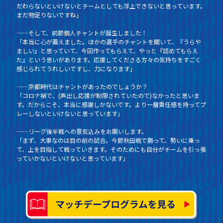
だわらないといけないとチームとしても浮上できないと思っています。
まだ物足りないですね」
——そして、前節個人チャントが誕生しました！
「本当に心が震えました。ほかの選手のチャントを聞いて、『うらや
ましい』と思っていて、今回作ってもらえて、やっと『認めてもらえ
た』という思いがあります。応援してくださる方々の気持ちをすごく
感じられてうれしいですし、力になります」
——京都時代はチャントがあったのでしょうか？
「コロナ禍で、(声出し応援が制限されていたので)なかったと思いま
す。だからこそ、本当に感謝しかないです。より一層責任感を持ってプ
レーしないといけないと思っています」
——リーグ後半戦への意気込みをお願いします。
「まず、大事なのは目の前の試合。今節秋田戦で勝って、勢いに乗っ
て、上を目指して戦っていきます。そのためにも自分がチームを引っ張
っていかないといけないと思っています」