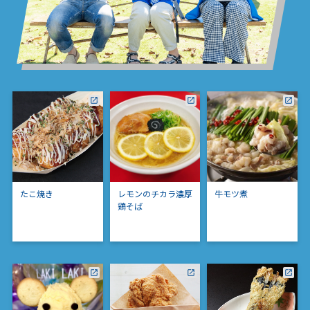
たこ焼き
レモンのチカラ濃厚
牛モツ煮
鶏そば