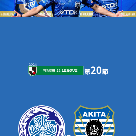
20
第
節