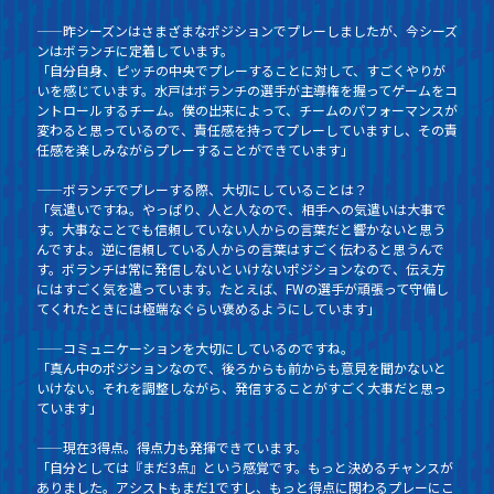
——昨シーズンはさまざまなポジションでプレーしましたが、今シーズ
ンはボランチに定着しています。
「自分自身、ピッチの中央でプレーすることに対して、すごくやりが
いを感じています。水戸はボランチの選手が主導権を握ってゲームをコ
ントロールするチーム。僕の出来によって、チームのパフォーマンスが
変わると思っているので、責任感を持ってプレーしていますし、その責
任感を楽しみながらプレーすることができています」
——ボランチでプレーする際、大切にしていることは？
「気遣いですね。やっぱり、人と人なので、相手への気遣いは大事で
す。大事なことでも信頼していない人からの言葉だと響かないと思う
んですよ。逆に信頼している人からの言葉はすごく伝わると思うんで
す。ボランチは常に発信しないといけないポジションなので、伝え方
にはすごく気を遣っています。たとえば、FWの選手が頑張って守備し
てくれたときには極端なぐらい褒めるようにしています」
——コミュニケーションを大切にしているのですね。
「真ん中のポジションなので、後ろからも前からも意見を聞かないと
いけない。それを調整しながら、発信することがすごく大事だと思っ
ています」
——現在3得点。得点力も発揮できています。
「自分としては『まだ3点』という感覚です。もっと決めるチャンスが
ありました。アシストもまだ1ですし、もっと得点に関わるプレーにこ