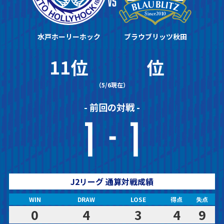
VS
水戸ホーリーホック
ブラウブリッツ秋田
11位
位
（5/6現在）
- 前回の対戦 -
1
1
-
J2リーグ 通算対戦成績
WIN
DRAW
LOSE
得点
失点
0
4
3
4
9