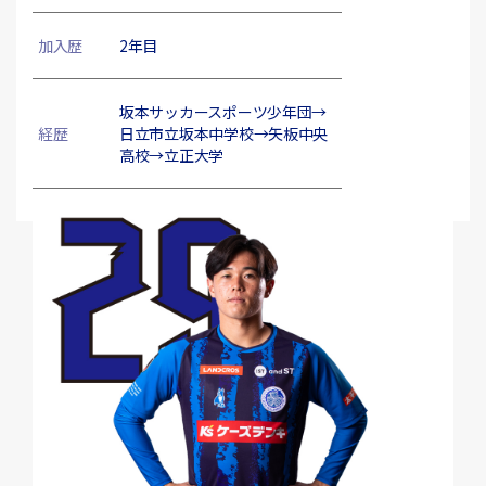
加入歴
2年目
坂本サッカースポーツ少年団→
経歴
日立市立坂本中学校→矢板中央
高校→立正大学