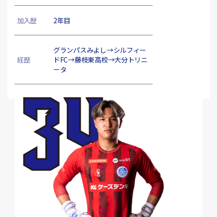
加入歴
2年目
グランパスみよし→シルフィー
経歴
ドFC→藤枝東高校→大分トリニ
ータ