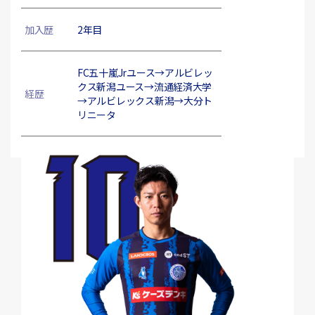
加入歴
2年目
FC五十嵐Jrユース→アルビレッ
クス新潟ユース→流通経済大学
経歴
→アルビレックス新潟→大分ト
リニータ