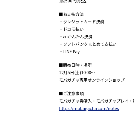
1回500円(税込)
■お支払方法
・クレジットカード決済
・ドコモ払い
・auかんたん決済
・ソフトバンクまとめて支払い
・LINE Pay
■販売日時・場所
12月5日(土)10:00～
モバガチャ専用オンラインショップ
■ご注意事項
モバガチャ券購入・モバガチャプレイ・
https://mobagacha.com/notes