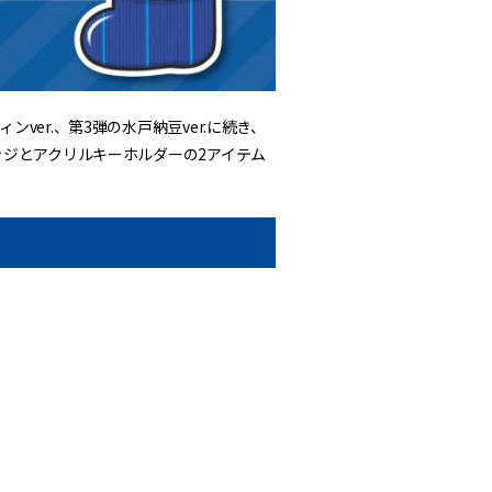
ver.、第3弾の水戸納豆ver.に続き、
バッジとアクリルキーホルダーの2アイテム
。