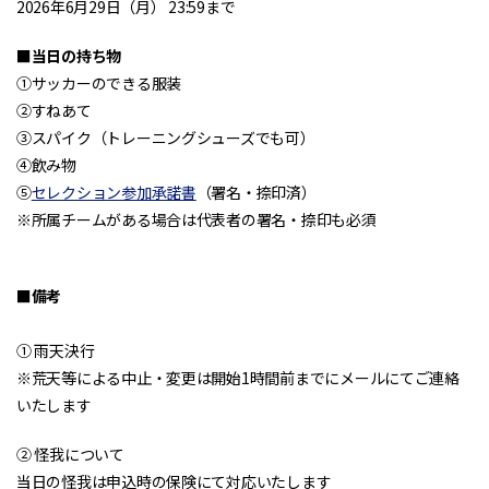
2026年6月29日（月） 23:59まで
■当日の持ち物
①サッカーのできる服装
②すねあて
③スパイク（トレーニングシューズでも可）
④飲み物
⑤
セレクション参加承諾書
（署名・捺印済）
※所属チームがある場合は代表者の署名・捺印も必須
■備考
① 雨天決行
※荒天等による中止・変更は開始1時間前までにメールにてご連絡
いたします
② 怪我について
当日の怪我は申込時の保険にて対応いたします