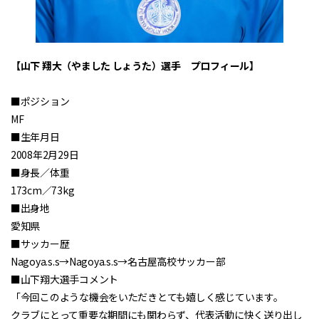
【山下 翔大（やました しょうた）選手 プロフィール】
■ポジション
MF
■生年月日
2008年2月29日
■身長／体重
173cm／73kg
■出身地
愛知県
■サッカー歴
Nagoya.s.s→Nagoya.s.s→名古屋高校サッカー部
■山下翔大選手コメント
「今回このような機会をいただきとても嬉しく感じています。
クラブにとって重要な期間にも関わらず、代表活動に快く送り出し