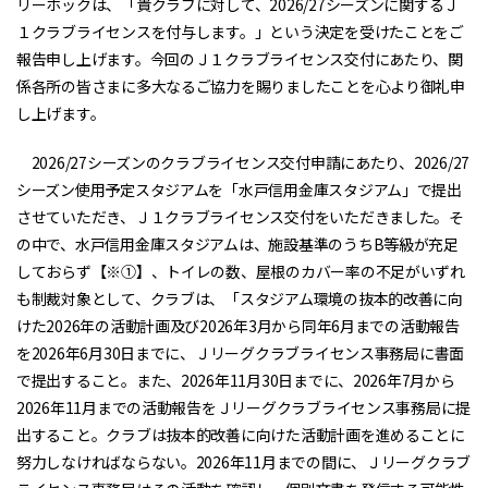
リーホックは、「貴クラブに対して、2026/27シーズンに関するＪ
１クラブライセンスを付与します。」という決定を受けたことをご
報告申し上げます。今回のＪ１クラブライセンス交付にあたり、関
係各所の皆さまに多大なるご協力を賜りましたことを心より御礼申
し上げます。
2026/27シーズンのクラブライセンス交付申請にあたり、2026/27
シーズン使用予定スタジアムを「水戸信用金庫スタジアム」で提出
させていただき、Ｊ１クラブライセンス交付をいただきました。そ
の中で、水戸信用金庫スタジアムは、施設基準のうちB等級が充足
しておらず【※①】、トイレの数、屋根のカバー率の不足がいずれ
も制裁対象として、クラブは、「スタジアム環境の抜本的改善に向
けた2026年の活動計画及び2026年3月から同年6月までの活動報告
を2026年6月30日までに、Ｊリーグクラブライセンス事務局に書面
で提出すること。また、2026年11月30日までに、2026年7月から
2026年11月までの活動報告をＪリーグクラブライセンス事務局に提
出すること。クラブは抜本的改善に向けた活動計画を進めることに
努力しなければならない。2026年11月までの間に、Ｊリーグクラブ