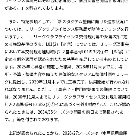
ライセンス事務局はその活動を確認し、個別文書を発信する可能性
がある。」を科されております。
また、特記事項として、「新スタジアム整備に向けた進捗状況に
ついては、Ｊリーグクラブライセンス事務局が随時ヒアリングを行
います」、「Ｊリーグクラブライセンス交付規則第33条第2項に定
める施設基準のうち、I.01(2) 【※②】については、Ｊリーグ理事会
において本交付規則運用細則2-2 基準番号I.01の3(2)①ロ.【※③】に
定める例外適用が認められたため基準を充足しているものとしてい
ます。2025年に昇格が確定した結果、2028年11月末までに、場
所・予算・整備内容を備えた具体的なスタジアム整備計画をＪリー
グに提出し、2030年11月末までに工事完了、供用開始が行われなけ
ればなりません。ただし、工事完了・供用開始までの期限について
は、2030年11月末までにＪリーグクラブライセンス交付規則運用細
則2-2 基準番号I.01の3(2)①イ.に基づく例外申請を行い、これが認め
られたときには、2034/35シーズンの開幕の前日まで延長されま
す。」等を付されております。
上記が認められたことから、2026/27シーズンは『水戸信用金庫