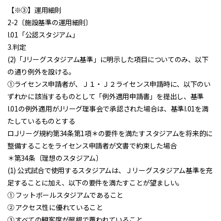
【※③】運用細則
2-2〔施設基準の運用細則〕
I.01「公認スタジアム」
3.判定
(2)「Jリーグスタジアム基準」に明示した項目についてのみ、以下
の通り例外を設ける。
①ライセンス申請者が、Ｊ１・Ｊ２ライセンス申請時に、以下のい
ずれかに該当するものとして「例外適用申請書」を提出し、基準
I.01の例外適用がJリーグ理事会で承認された場合は、基準I.01を満
たしているものとする
ロ.Jリーグ規約第34条第1項＊の要件を満たすスタジアムを将来的に
整備することをライセンス申請者が文書で約束した場合
＊第34条〔理想のスタジアム〕
(1) 公式試合で使用するスタジアムは、Ｊリーグスタジアム基準を充
足することに加え、以下の要件を満たすことが望ましい。
① フットボールスタジアムであること
② アクセス性に優れていること
③ すべての観客席が屋根で覆われていること