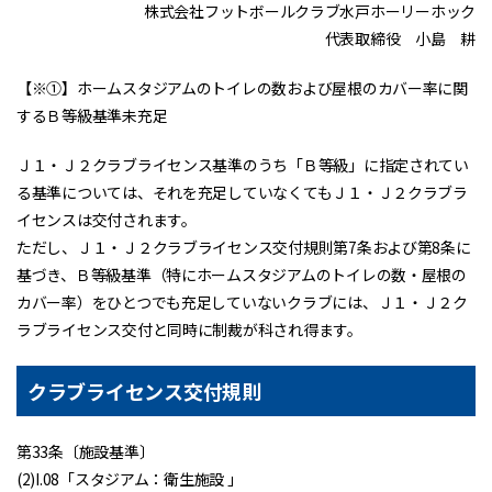
株式会社フットボールクラブ水戸ホーリーホック
代表取締役 小島 耕
【※①】ホームスタジアムのトイレの数および屋根のカバー率に関
するＢ等級基準未充足
Ｊ１・Ｊ２クラブライセンス基準のうち「Ｂ等級」に指定されてい
る基準については、それを充足していなくてもＪ１・Ｊ２クラブラ
イセンスは交付されます。
ただし、Ｊ１・Ｊ２クラブライセンス交付規則第7条および第8条に
基づき、Ｂ等級基準（特にホームスタジアムのトイレの数・屋根の
カバー率）をひとつでも充足していないクラブには、Ｊ１・Ｊ２ク
ラブライセンス交付と同時に制裁が科され得ます。
クラブライセンス交付規則
第33条〔施設基準〕
(2)I.08「スタジアム：衛生施設 」