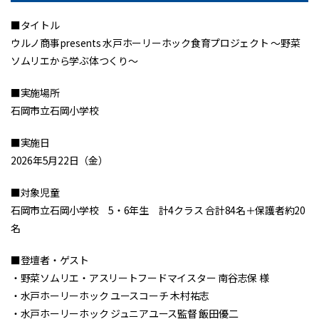
■タイトル
ウルノ商事presents 水戸ホーリーホック食育プロジェクト ～野菜
ソムリエから学ぶ体つくり～
■実施場所
石岡市立石岡小学校
■実施日
2026年5月22日（金）
■対象児童
石岡市立石岡小学校 5・6年生 計4クラス 合計84名＋保護者約20
名
■登壇者・ゲスト
・野菜ソムリエ・アスリートフードマイスター 南谷志保 様
・水戸ホーリーホック ユースコーチ 木村祐志
・水戸ホーリーホック ジュニアユース監督 飯田優二