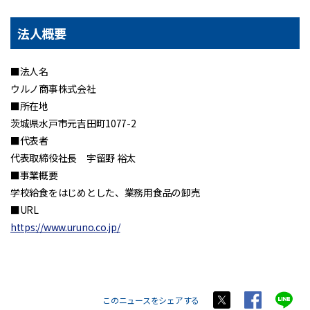
法人概要
■法人名
ウルノ商事株式会社
■所在地
茨城県水戸市元吉田町1077-2
■代表者
代表取締役社長 宇留野 裕太
■事業概要
学校給食をはじめとした、業務用食品の卸売
■URL
https://www.uruno.co.jp/
このニュースをシェアする