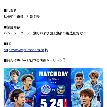
■代表者
社長執行役員 阿部 邦明
■業務内容
ハム・ソーセージ、食肉および加工食品の製造販売 など
■URL
https://www.primaham.co.jp
■試合特設ページは下の画像をクリック👇