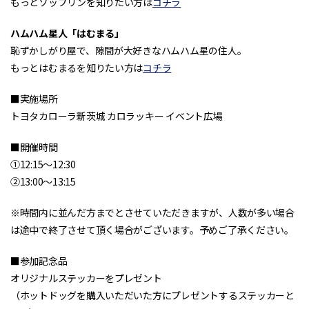
もっとソップリンを知りたい方は
コチラ
ハムハム星人「はむまる」
恥ずかしがり屋で、隙間が大好きなハムハム星の住人。
もっとはむまるを知りたい方は
コチラ
■実施場所
トヨタカローラ新茨城 カロラッキー イベント広場
■開催時間
①12:15～12:30
②13:00～13:15
※時間内に並んだ方までとさせていただきますが、人数が多い場合
は途中で終了させて頂く場合がございます。予めご了承ください。
■参加記念品
オリジナルステッカーをプレゼント
（ホットドッグを購入いただいた方にプレゼントするステッカーと