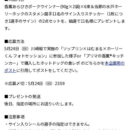
香薫あらびきポークウインナー(90g×2袋)×6束＆当節の水戸ホー
リーホックのスタメン選手11名のサイン入りステッカー（1枚につ
き1選手のサイン）の2点セットを、抽選で11名様にプレゼントしま
す。
■応募方法
5月24日（日）川崎戦で実施の「ソップリン×はむまる×ホーリー
くん フォトセッション」に参加した様子or 「プリマの香薫®キッチ
ンカー」で購入したホットドッグの食レポ のどちらかを
本企画用の
ポスト
に引用してポストをしてください。
※応募〆切：5月24日（日）23:59
■プレゼントの発送
後日、指定の場所にお送りいたします。
■注意事項
・サイン入りシールの選手の指定はできません。