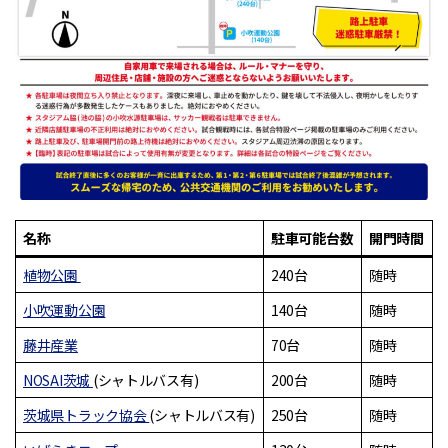
名称
駐車可能台数
開門時間
植物公園
240台
随時
小吹運動公園
140台
随時
藤井産業
70台
随時
NOSAI茨城
(シャトルバス有)
200台
随時
茨城県トラック協会
(シャトルバス有)
250台
随時