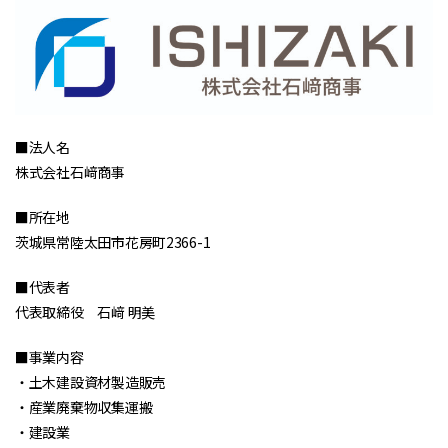
■法人名
株式会社石﨑商事
■所在地
茨城県常陸太田市花房町2366-1
■代表者
代表取締役 石﨑 明美
■事業内容
・土木建設資材製造販売
・産業廃棄物収集運搬
・建設業