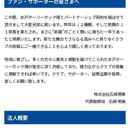
ファン・サポーターの皆さまへ
この度、⽔⼾ホーリーホック様とパートナーシップ契約を結ばせて
頂きまして⼤変光栄に思います。昨年はＪ２優勝、そして悲願のＪ
１昇格を果たされ、まさに“昇龍”のごとく勢いに満ちた一年であっ
たと拝察いたします。新たな舞台でさらなる高みへと昇りゆくクラ
ブの挑戦にご一緒できることを心より嬉しく思っております。
地域に根ざし、多くの方々に勇気と感動を届けてこられた水戸ホー
リーホック様の理念に深く共感しており、微力ながらクラブの発展
に貢献できれば幸いです。クラブ、サポーター、協賛企業の皆様、
宜しくお願い致します。
株式会社石﨑商事
代表取締役 石﨑 明美
法人概要