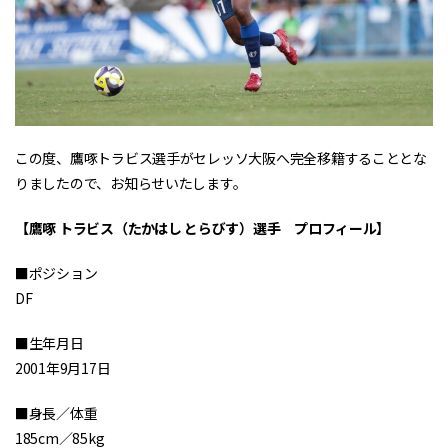
この度、鷹啄トラビス選手がセレッソ大阪へ完全移籍することとな
りましたので、お知らせいたします。
【
鷹啄 トラビス
（たかはし とらびす）選手 プロフィール】
■ポジション
DF
■生年月日
2001年9月17日
■身長／体重
185cm／85kg