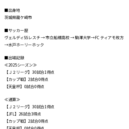
■出身地
茨城県龍ケ崎市
■サッカー歴
ヴェルディSSレスチ → 市立船橋高校 → 駒澤大学→FC ティアモ枚方
→水戸ホーリーホック
■出場記録
≪2025シーズン≫
【Ｊ２リーグ】30試合1得点
【カップ戦】2試合0得点
【天皇杯】0試合0得点
≪通算≫
【Ｊ２リーグ】30試合1得点
【JFL】26試合3得点
【カップ戦】2試合0得点
【天皇杯】0試合0得点