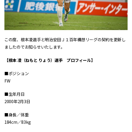
この度、根本凌選手と明治安田Ｊ１百年構想リーグの契約を更新し
ましたのでお知らせいたします。
【根本 凌（ねもと りょう）選手 プロフィール】
■ポジション
FW
■生年月日
2000年2月3日
■身長／体重
184cm／83kg