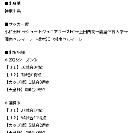
■出身地
神奈川県
■サッカー歴
小和田FC→シュートジュニアユースFC→上田西高→鹿屋体育大学→
湘南ベルマーレ→栃木SC→湘南ベルマーレ
■出場記録
≪2025シーズン≫
【Ｊ１】10試合0得点
【Ｊ２】3試合0得点
【カップ戦】1試合0得点
【天皇杯】0試合0得点
≪通算≫
【Ｊ１】27試合1得点
【Ｊ２】54試合11得点
【カップ戦】5試合2得点
【天皇杯】7試合3得点