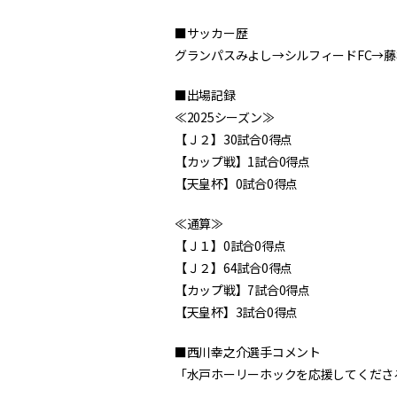
■サッカー歴
グランパスみよし→シルフィードFC→
■出場記録
≪2025シーズン≫
【Ｊ２】30試合0得点
【カップ戦】1試合0得点
【天皇杯】0試合0得点
≪通算≫
【Ｊ１】0試合0得点
【Ｊ２】64試合0得点
【カップ戦】7試合0得点
【天皇杯】3試合0得点
■西川幸之介選手コメント
「水戸ホーリーホックを応援してくださ