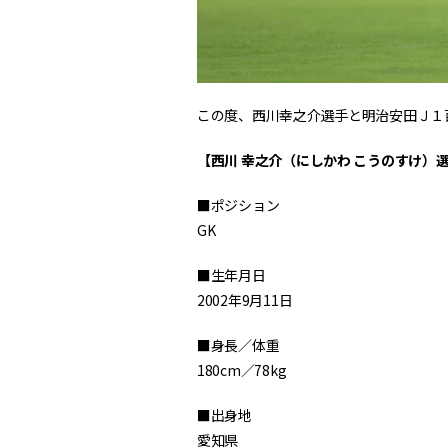
この度、西川幸之介選手と明治安田Ｊ１
【西川 幸之介（にしかわ こうのすけ）
■ポジション
GK
■生年月日
2002年9月11日
■身長／体重
180cm／78kg
■出身地
愛知県