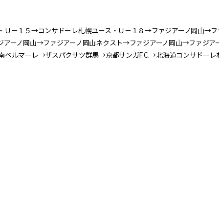
・Ｕ－１５→コンサドーレ札幌ユース・Ｕ－１８→ファジアーノ岡山→フ
ジアーノ岡山→ファジアーノ岡山ネクスト→ファジアーノ岡山→ファジア
ベルマーレ→ザスパクサツ群馬→京都サンガF.C.→北海道コンサドーレ