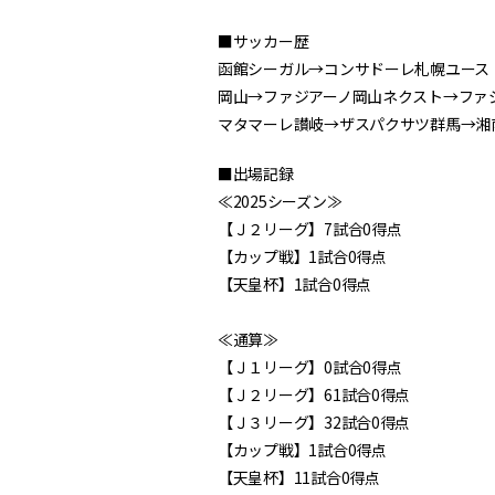
■サッカー歴
函館シーガル→コンサドーレ札幌ユース
岡山→ファジアーノ岡山ネクスト→ファ
マタマーレ讃岐→ザスパクサツ群馬→湘南
■出場記録
≪2025シーズン≫
【Ｊ２リーグ】7試合0得点
【カップ戦】1試合0得点
【天皇杯】1試合0得点
≪通算≫
【Ｊ１リーグ】0試合0得点
【Ｊ２リーグ】61試合0得点
【Ｊ３リーグ】32試合0得点
【カップ戦】1試合0得点
【天皇杯】11試合0得点