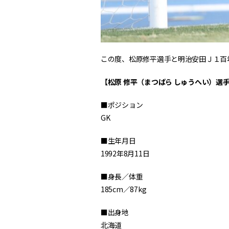
この度、松原修平選手と明治安田Ｊ１百
【松原 修平（まつばら しゅうへい）選
■ポジション
GK
■生年月日
1992年8月11日
■身長／体重
185cm／87kg
■出身地
北海道