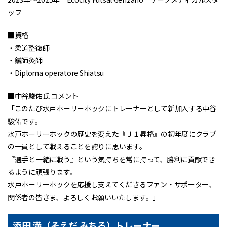
ッフ
■資格
・柔道整復師
・鍼師灸師
・Diploma operatore Shiatsu
■中谷駿佑氏 コメント
「このたび水戸ホーリーホックにトレーナーとして新加入する中谷
駿佑です。
水戸ホーリーホックの歴史を変えた『Ｊ１昇格』の初年度にクラブ
の一員として戦えることを誇りに思います。
『選手と一緒に戦う』という気持ちを常に持って、勝利に貢献でき
るように頑張ります。
水戸ホーリーホックを応援し支えてくださるファン・サポーター、
関係者の皆さま、よろしくお願いいたします。」
添田 満（そえだ みちる）トレーナー