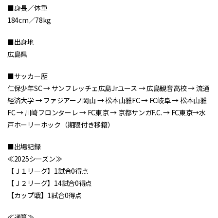
■身長／体重
184cm／78kg
■出身地
広島県
■サッカー歴
仁保少年SC → サンフレッチェ広島Jrユース → 広島観音高校 → 流通
経済大学 → ファジアーノ岡山 → 松本山雅FC → FC岐阜 → 松本山雅
FC → 川崎フロンターレ → FC東京 → 京都サンガF.C. → FC東京→水
戸ホーリーホック（期限付き移籍）
■出場記録
≪2025シーズン≫
【Ｊ１リーグ】1試合0得点
【Ｊ２リーグ】14試合0得点
【カップ戦】1試合0得点
≪通算≫