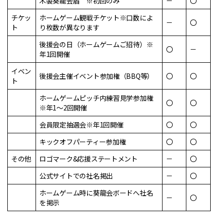
木製葵龍会盾 ※初回のみ
－
〇
チケッ
ホームゲーム観戦チケット※口数によ
－
〇
ト
り枚数が異なります
後援会の日（ホームゲームご招待）※
〇
－
年1回開催
イベン
後援会主催イベント参加権（BBQ等）
〇
〇
ト
ホームゲームピッチ内練習見学参加権
〇
〇
※年1～2回開催
会員限定抽選会※年1回開催
〇
〇
キックオフパーティー参加権
〇
〇
その他
ロゴマーク&応援ステートメント
－
〇
公式サイトでの社名掲出
－
〇
ホームゲーム時に葵龍会ボードへ社名
－
〇
を掲示