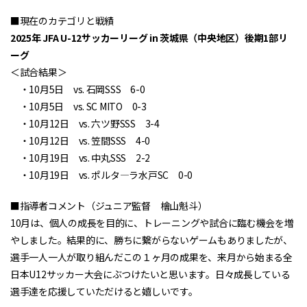
■現在のカテゴリと戦績
2025年 JFA U-12サッカーリーグ in 茨城県（中央地区）後期1部リ
ーグ
＜試合結果＞
・10月5日 vs. 石岡SSS 6-0
・10月5日 vs. SC MITO 0-3
・10月12日 vs. 六ツ野SSS 3-4
・10月12日 vs. 笠間SSS 4-0
・10月19日 vs. 中丸SSS 2-2
・10月19日 vs. ポルタ―ラ水戸SC 0-0
■指導者コメント（ジュニア監督 檜山魁斗）
10月は、個人の成長を目的に、トレーニングや試合に臨む機会を増
やしました。結果的に、勝ちに繋がらないゲームもありましたが、
選手一人一人が取り組んだこの１ヶ月の成果を、来月から始まる全
日本U12サッカー大会にぶつけたいと思います。日々成長している
選手達を応援していただけると嬉しいです。