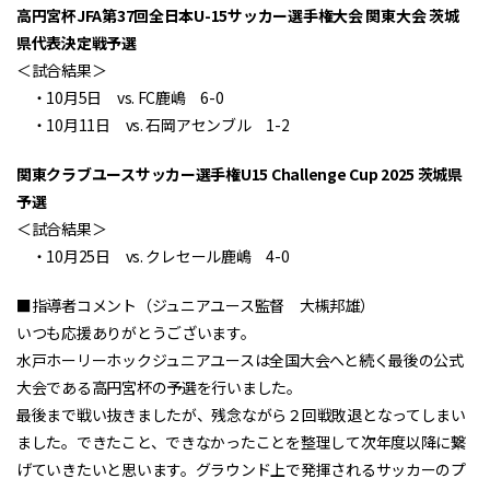
高円宮杯JFA第37回全日本U-15サッカー選手権大会 関東大会 茨城
県代表決定戦予選
＜試合結果＞
・10月5日 vs. FC鹿嶋 6-0
・10月11日 vs. 石岡アセンブル 1-2
関東クラブユースサッカー選手権U15 Challenge Cup 2025 茨城県
予選
＜試合結果＞
・10月25日 vs. クレセール鹿嶋 4-0
■指導者コメント（ジュニアユース監督 大槻邦雄）
いつも応援ありがとうございます。
水戸ホーリーホックジュニアユースは全国大会へと続く最後の公式
大会である高円宮杯の予選を行いました。
最後まで戦い抜きましたが、残念ながら２回戦敗退となってしまい
ました。できたこと、できなかったことを整理して次年度以降に繋
げていきたいと思います。グラウンド上で発揮されるサッカーのプ