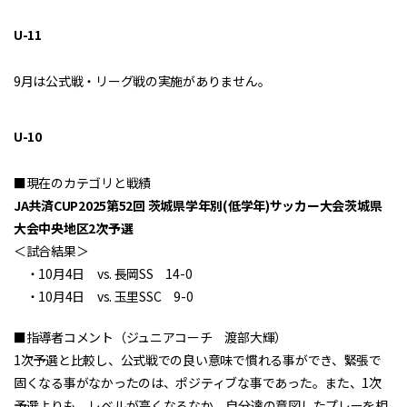
U-11
9月は公式戦・リーグ戦の実施がありません。
U-10
■現在のカテゴリと戦績
JA共済CUP2025第52回 茨城県学年別(低学年)サッカー大会茨城県
大会中央地区2次予選
＜試合結果＞
・10月4日 vs. 長岡SS 14-0
・10月4日 vs. 玉里SSC 9-0
■指導者コメント（ジュニアコーチ 渡部大輝）
1次予選と比較し、公式戦での良い意味で慣れる事ができ、緊張で
固くなる事がなかったのは、ポジティブな事であった。また、1次
予選よりも、レベルが高くなるなか、自分達の意図したプレーを相