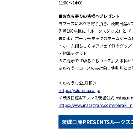
11:00～14:00
■お立ち寄りの皆様へプレゼント
当ブースにお立ち寄り頂き、茨城日産&プ
先着100名様に『ルークスグッズ』と『
また水戸ホーリーホックのホームゲーム
・ホーム側もしくはアウェイ側のグッズ
・観戦チケット
のご提示で『ゆるうむコース』入館料が
※ゆるうむコースのみ対象、他割引との
＜ゆるうむ公式HP＞
https://yuluumu.co.jp/
＜茨城日産&プリンス茨城公式Instagra
https://www.instagram.com/ibaraki_n
茨城日産PRESENTSルーク