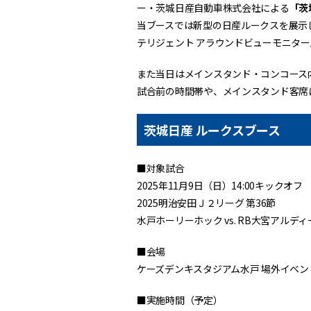
ー・茨城日産自動車株式会社による
「茨
当ブースでは新型の日産ルークスを展示
テリジェント アラウンドビューモニタ
また当日はメインスタンド・コンコース
試合前の時間帯や、メインスタンド客席
茨城日産 ルークスブース
■対象試合
2025年11月9日（日）14:00キックオフ
2025明治安田Ｊ２リーグ 第36節
水戸ホーリーホック vs. RB大宮アルデ
■会場
ケーズデンキスタジアム水戸 場外イベン
■実施時間（予定）