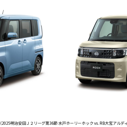
2025明治安田Ｊ２リーグ第36節 水戸ホーリーホック vs. RB大宮ア