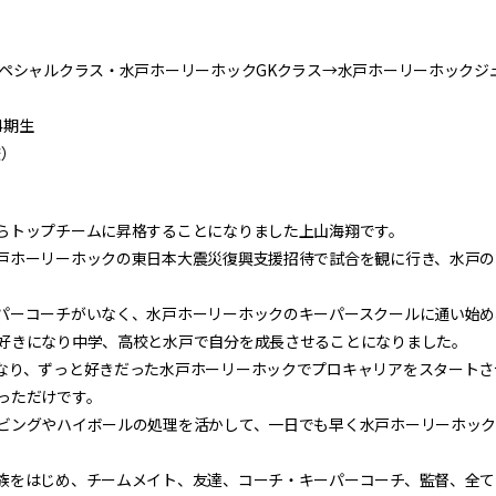
スペシャルクラス・水戸ホーリーホックGKクラス→水戸ホーリーホックジ
4期生
校）
らトップチームに昇格することになりました上山海翔です。
戸ホーリーホックの東日本大震災復興支援招待で試合を観に行き、水戸の
。
パーコーチがいなく、水戸ホーリーホックのキーパースクールに通い始め
好きになり中学、高校と水戸で自分を成長させることになりました。
なり、ずっと好きだった水戸ホーリーホックでプロキャリアをスタートさ
っただけです。
ングやハイボールの処理を活かして、一日でも早く水戸ホーリーホックの勝
族をはじめ、チームメイト、友達、コーチ・キーパーコーチ、監督、全て