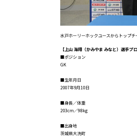
水戸ホーリーホックユースからトップチ
【上山 海翔（かみやま みなと）選手プ
■ポジション
GK
■生年月日
2007年9月10日
■身長／体重
203cm／98kg
■出身地
茨城県大洗町