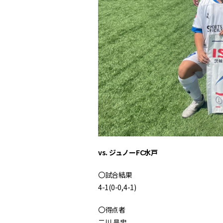
vs. ジュノーFC水戸
〇試合結果
4-1(0-0,4-1)
〇得点者
二川 昌忠