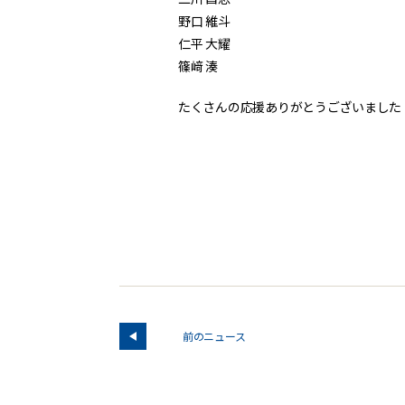
野口 維斗
仁平 大耀
篠﨑 湊
たくさんの応援ありがとうございました
前のニュース