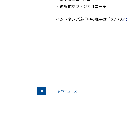
・遠藤祐樹フィジカルコーチ
インドネシア遠征中の様子は『Ｘ』の
ア
前のニュース