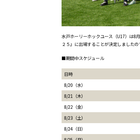
水戸ホーリーホックユース（U17）は8月20日（水
２５』に出場することが決定しましたの
■期間中スケジュール
日時
8/20（水）
8/21（木）
8/22（金）
8/23（土）
8/24（日）
8/25（月）