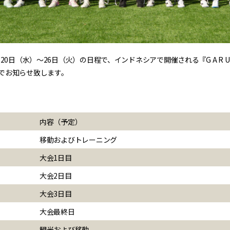
）〜26日（火）の日程で、インドネシアで開催される『G A R U D A I N T E 
でお知らせ致します。
内容（予定）
移動およびトレーニング
大会1日目
大会2日目
大会3日目
大会最終日
観光および移動