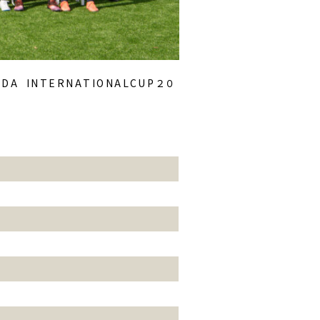
R N A T I O N A L C U P ２０