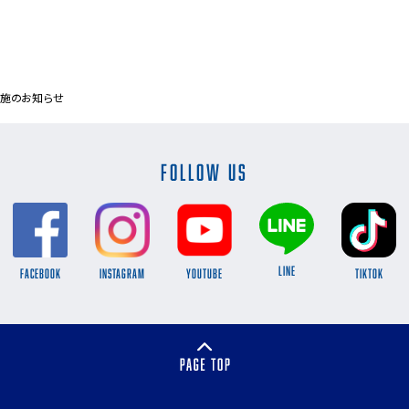
実施のお知らせ
FOLLOW US
LINE
FACEBOOK
INSTAGRAM
YOUTUBE
TikTok