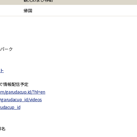
帰国
・パーク
イト
SNSで情報配信予定
om/garudacup.id/?hl=en
garudacup_id/videos
rudacup_id
8名