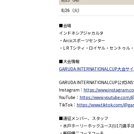
8/26（火）
■会場
インドネシアジャカルタ
・Arcicスポーツセンター
・L R Tシティ・ロイヤル・セントゥル
■大会情報
GARUDA INTERNATIONALCUP大会サ
GARUDA INTERNATIONALCUP公式
Instagram：
https://www.instagram.c
YouTube：
https://www.youtube.com/@
TikTok：
https://www.tiktok.com/@ga
■遠征メンバー、スタッフ
・水戸ホーリーホックユース(U17)選手1
・飯田優二ユースコーチ