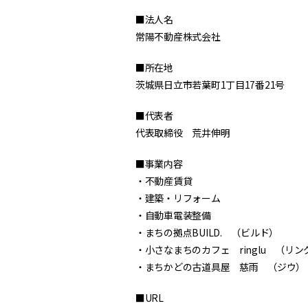
■法人名
常陽不動産株式会社
■所在地
茨城県日立市若葉町1丁目17番21号
■代表者
代表取締役 荒井伸明
■事業内容
・不動産賃貸
・建築・リフォーム
・自動車電装整備
・まちの拠点BUILD. （ビルド）
・小さなまちのカフェ ringlu （リン
・まちかどの古道具屋 慈雨 （ジウ）
■URL