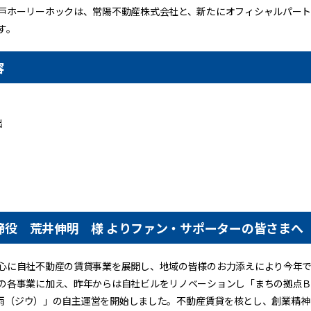
戸ホーリーホックは、常陽不動産株式会社と、新たにオフィシャルパー
す。
容
出
締役 荒井伸明 様 よりファン・サポーターの皆さまへ
心に自社不動産の賃貸事業を展開し、地域の皆様のお力添えにより今年で
の各事業に加え、昨年からは自社ビルをリノベーションし「まちの拠点
「慈雨（ジウ）」の自主運営を開始しました。不動産賃貸を核とし、創業精