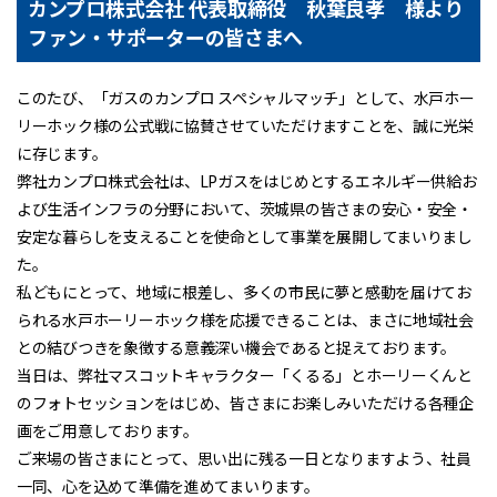
カンプロ株式会社 代表取締役 秋葉良孝 様より
ファン・サポーターの皆さまへ
このたび、「ガスのカンプロ スペシャルマッチ」として、水戸ホー
リーホック様の公式戦に協賛させていただけますことを、誠に光栄
に存じます。
弊社カンプロ株式会社は、LPガスをはじめとするエネルギー供給お
よび生活インフラの分野において、茨城県の皆さまの安心・安全・
安定な暮らしを支えることを使命として事業を展開してまいりまし
た。
私どもにとって、地域に根差し、多くの市民に夢と感動を届けてお
られる水戸ホーリーホック様を応援できることは、まさに地域社会
との結びつきを象徴する意義深い機会であると捉えております。
当日は、弊社マスコットキャラクター「くるる」とホーリーくんと
のフォトセッションをはじめ、皆さまにお楽しみいただける各種企
画をご用意しております。
ご来場の皆さまにとって、思い出に残る一日となりますよう、社員
一同、心を込めて準備を進めてまいります。