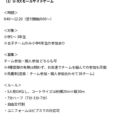
（1）U-9スモールサイドゲーム
＜時間＞
9:40〜12:20（受付開始9:00〜）
＜対象＞
小学1〜 3年生
※女子チームのみ小学4年生の参加あり
＜募集＞
チーム参加・個人参加 どちらも可
※4種登録の有無は問わず、お友達でチームを組んでの参加も可能
※先着制(定員：チーム参加・個人参加合わせて36チーム)
＜ルール＞
・5人制GKなし、コートサイズは約横20m×縦30m
・7分ハーフ（7分-1分-7分）
・自由交代制
・ユニフォームはビブスでの対応可