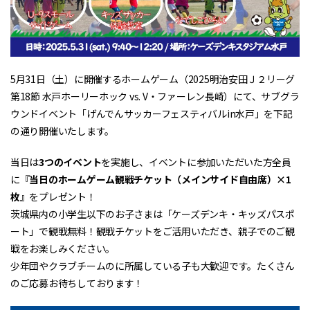
5月31日（土）に開催するホームゲーム（2025明治安田Ｊ２リーグ
第18節 水戸ホーリーホック vs. V・ファーレン長崎）にて、サブグラ
ウンドイベント「げんでんサッカーフェスティバルin水戸」を下記
の通り開催いたします。
当日は
3つのイベント
を実施し、イベントに参加いただいた方全員
に『
当日のホームゲーム観戦チケット（メインサイド自由席）×1
枚
』をプレゼント！
茨城県内の小学生以下のお子さまは「ケーズデンキ・キッズパスポ
ート」で観戦無料！観戦チケットをご活用いただき、親子でのご観
戦をお楽しみください。
少年団やクラブチームのに所属している子も大歓迎です。たくさん
のご応募お待ちしております！