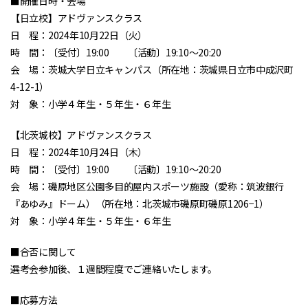
■開催日時・会場
【日立校】アドヴァンスクラス
日 程：2024年10月22日（火）
時 間：〔受付〕19:00 〔活動〕19:10～20:20
会 場：茨城大学日立キャンパス（所在地：茨城県日立市中成沢町
4-12-1）
対 象：小学４年生・５年生・６年生
【北茨城校】アドヴァンスクラス
日 程：2024年10月24日（木）
時 間：〔受付〕19:00 〔活動〕19:10～20:20
会 場：磯原地区公園多目的屋内スポーツ施設（愛称：筑波銀行
『あゆみ』ドーム）（所在地：北茨城市磯原町磯原1206−1）
対 象：小学４年生・５年生・６年生
■合否に関して
選考会参加後、１週間程度でご連絡いたします。
■応募方法