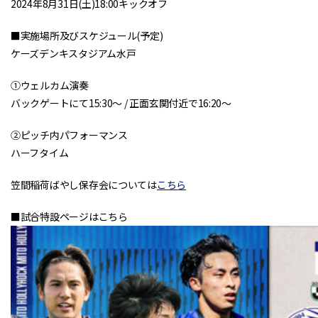
2024年8月31日(土)18:00キックオフ
■実施場所及びスケジュール(予定)
ケーズデンキスタジアム水戸
①ウェルカム演奏
バックゲートにて15:30～ / 正面玄関付近で16:20～
②ピッチ内パフォーマンス
ハーフタイム
笠間稲荷ばやし保存会については
こちら
■試合特設ページはこちら