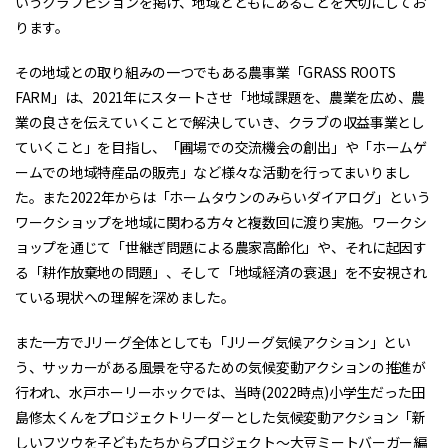
いうクラブビジョンを掲げ、地域とともにあることを大切にしてお
ります。
その地域との取り組みの一つでもある農事業「GRASS ROOTS
FARM」は、2021年にスタートさせ「地域課題を、農業を広め、農
業の良さを伝えていくことで解決していき、クラブの収益事業とし
ていくこと」を目指し、「圃場での交流機会の創出」や「ホームゲ
ームでの地域特産品の販売」など様々な活動を行ってまいりまし
た。また2022年からは「ホームタウンのみらいダイアログ」という
ワークショップを地域に関わる方々と複数回に渡り実施。ワークシ
ョップを通じて「世継ぎ問題による農家高齢化」や、それに起因す
る「耕作放棄地の問題」、そして「地域経済の衰退」を不安視され
ている現状への理解を深めました。
また一方でJリーグ全体としても「Jリーグ気候アクション」とい
う、サッカーがある風景を守るための気候変動アクションの推進が
行われ、水戸ホーリーホックでは、当時(2022時点)小学生だった田
島修太くんをプロジェクトリーダーとした気候変動アクション「新
しいフツウを子どもたちからプロジェクト～大豆ミートバーガー編