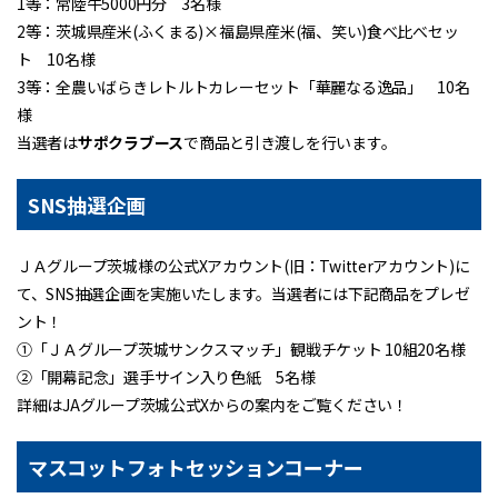
1等：常陸牛5000円分 3名様
2等：茨城県産米(ふくまる)×福島県産米(福、笑い)食べ比べセッ
ト 10名様
3等：全農いばらきレトルトカレーセット「華麗なる逸品」 10名
様
当選者は
サポクラブース
で商品と引き渡しを行います。
SNS抽選企画
ＪＡグループ茨城様の公式Xアカウント(旧：Twitterアカウント)に
て、SNS抽選企画を実施いたします。当選者には下記商品をプレゼ
ント！
①「ＪＡグループ茨城サンクスマッチ」観戦チケット 10組20名様
②「開幕記念」選手サイン入り色紙 5名様
詳細はJAグループ茨城公式Xからの案内をご覧ください！
マスコットフォトセッションコーナー