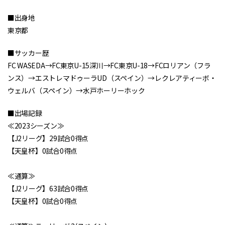
■出身地
東京都
■サッカー歴
FC WASEDA→FC東京U-15深川→FC東京U-18→FCロリアン（フラ
ンス）→エストレマドゥーラUD（スペイン）→レクレアティーボ・
ウェルバ（スペイン）→水戸ホーリーホック
■出場記録
≪2023シーズン≫
【J2リーグ】29試合0得点
【天皇杯】0試合0得点
≪通算≫
【J2リーグ】63試合0得点
【天皇杯】0試合0得点