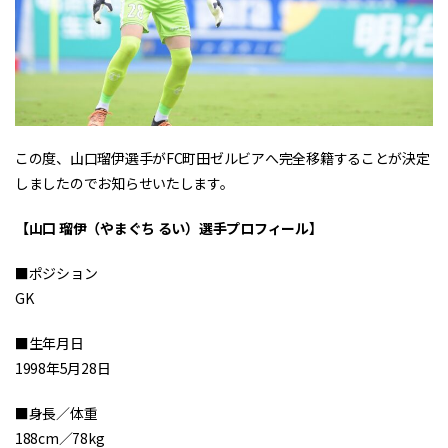
この度、山口瑠伊選手がFC町田ゼルビアへ完全移籍することが決定
しましたのでお知らせいたします。
【山口 瑠伊（やまぐち るい）選手プロフィール】
■ポジション
GK
■生年月日
1998年5月28日
■身長／体重
188cm／78kg