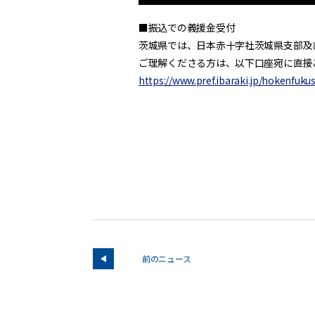
■振込での義援金受付
茨城県では、日本赤十字社茨城県支部及
ご理解くださる方は、以下口座宛に直接
https://www.pref.ibaraki.jp/hokenfukus
前のニュース