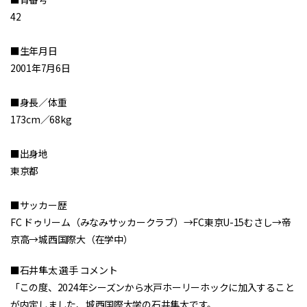
42
■生年月日
2001年7月6日
■身長／体重
173cm／68kg
■出身地
東京都
■サッカー歴
FC ドゥリーム（みなみサッカークラブ）→FC東京U-15むさし→帝
京高→城西国際大（在学中）
■石井隼太 選手 コメント
「この度、2024年シーズンから水戸ホーリーホックに加入すること
が内定しました、城西国際大学の石井隼太です。