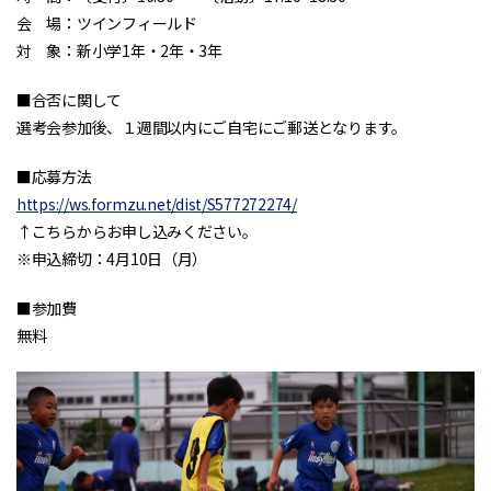
会 場：ツインフィールド
対 象：新小学1年・2年・3年
■合否に関して
選考会参加後、１週間以内にご自宅にご郵送となります。
■応募方法
https://ws.formzu.net/dist/S577272274/
↑こちらからお申し込みください。
※申込締切：4月10日（月）
■参加費
無料