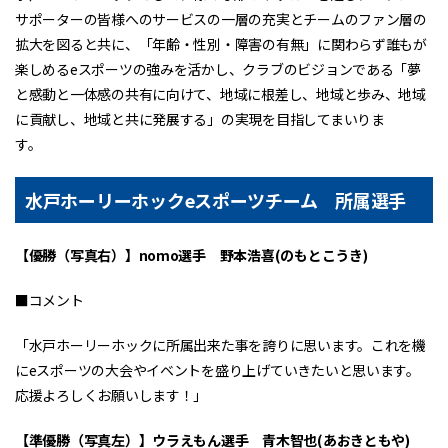
サポーターの皆様へのサービスの一層の充実とチームのファン層の
拡大を図ると共に、「年齢・性別・障害の有無」に関わらず誰もが
楽しめるeスポーツの強みを活かし、クラブのビジョンである「夢
と感動と一体感の共有に向けて、地域に根差し、地域と歩み、地域
に貢献し、地域と共に発展する」の実現を目指してまいりま
す。
水戸ホーリーホックeスポーツチーム 所属選手
【優勝（写真右）】nomo選手 野本浩喜(のもとこうき)
■コメント
「水戸ホーリーホックに所属出来た事を誇りに思います。これを機
にeスポーツの大会やイベントを盛り上げていきたいと思います。
応援よろしくお願いします！」
【準優勝（写真左）】ウラえもん選手 青木智也(あおきともや)